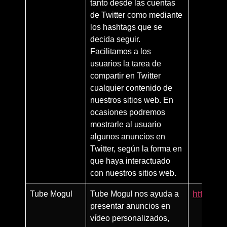
tanto desde las cuentas
de Twitter como mediante
los hashtags que se
decida seguir.
Facilitamos a los
usuarios la tarea de
compartir en Twitter
cualquier contenido de
nuestros sitios web. En
ocasiones podremos
mostrarle al usuario
algunos anuncios en
Twitter, según la forma en
que haya interactuado
con nuestros sitios web.
Tube Mogul
Tube Mogul nos ayuda a
http://w
presentar anuncios en
vídeo personalizados,