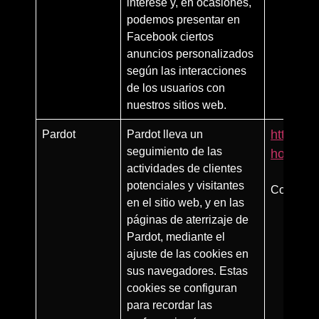
interese y, en ocasiones,
podemos presentar en
Facebook ciertos
anuncios personalizados
según las interacciones
de los usuarios con
nuestros sitios web.
Pardot
Pardot lleva un
http://h
seguimiento de las
how-does
actividades de clientes
potenciales y visitantes
Consulte 
en el sitio web, y en las
páginas de aterrizaje de
Pardot, mediante el
ajuste de las cookies en
sus navegadores. Estas
cookies se configuran
para recordar las