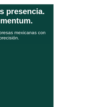
s presencia.
omentum.
SEO: +1,240 páginas p
presas mexicanas con
precisión.
Ads: +2111 campañas o