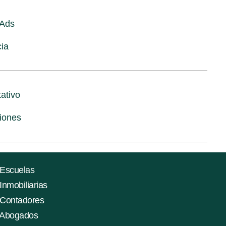
 Ads
ia
tativo
iones
 Escuelas
Inmobiliarias
a Contadores
a Abogados