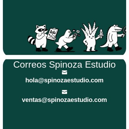
Correos Spinoza Estudio
hola@spinozaestudio.com
ventas@spinozaestudio.com