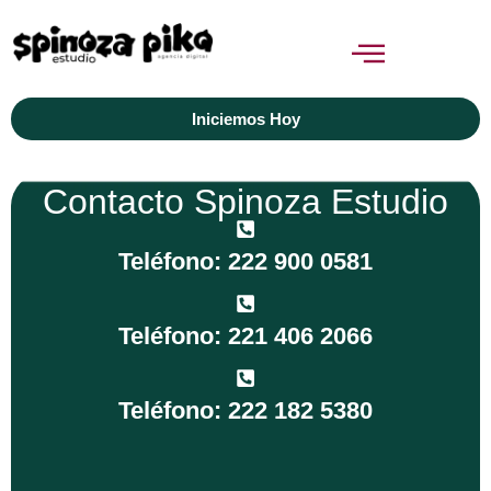
Iniciemos Hoy
Contacto Spinoza Estudio
Teléfono: 222 900 0581
Teléfono: 221 406 2066
Teléfono: 222 182 5380