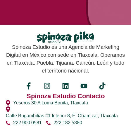
Spinoza Estudio es una Agencia de Marketing
Digital en México con sede en Tlaxcala. Operamos
en Tlaxcala, Puebla, Tijuana, Cancún, León y todo
el territorio nacional.
Spinoza Estudio Contacto
Yeseros 30 A Loma Bonita, Tlaxcala
Calle Bugambilias #1 Interior 8, El Chamizal, Tlaxcala
222 900 0581
222 182 5380