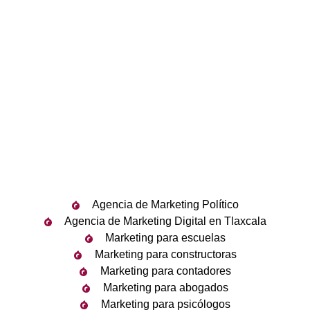
Agencia de Marketing Político
Agencia de Marketing Digital en Tlaxcala
Marketing para escuelas
Marketing para constructoras
Marketing para contadores
Marketing para abogados
Marketing para psicólogos