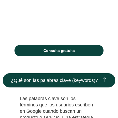
prestar atención a la estrategia SEO que
implementamos y, sobre todo, a quién
elegimos como nuestro aliado en esta
travesía. Con mi experiencia en SEO,
puedo ser tu compañero ideal para
alcanzar tus objetivos en línea.
Consulta gratuita
¿Qué son las palabras clave (keywords)?
Las palabras clave son los
términos que los usuarios escriben
en Google cuando buscan un
producto o servicio. Una estrategia