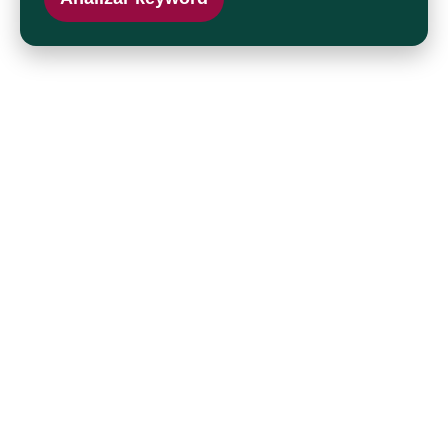
Ventajas del SEO
Google se centra en ofrecer a los
usuarios los resultados más relevantes
para sus búsquedas. Por eso, al optimizar
el SEO de las palabras clave clave
pertinentes para tu negocio, podemos
atraer la atención de miles de usuarios
interesados, lo que potenciará tus ventas
de productos o servicios. Es crucial