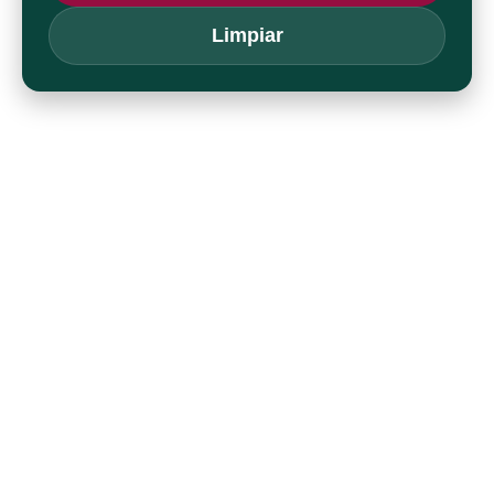
Limpiar
¿Qué beneficios ganas al
contratar mis servicios de
diseño de página web?
✅ Diseño web enfocado en ventas
⚡ Optimización de velocidad y Core
Web Vitals
📱 Experiencia mobile-first