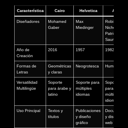
Característica
Cairo
Helvetica
Arial
Diseñadores
Mohamed
Max
Robin
Gaber
Miedinger
Nicholas y
Patricia
Saunders
Año de
2016
1957
1982
Creación
Formas de
Geométricas
Neogrotesca
Humanista
Letras
y claras
Versatilidad
Soporte
Soporte para
Soporte
Multilingüe
para árabe y
múltiples
para
latino
idiomas
múltiples
idiomas
Uso Principal
Textos y
Publicaciones
Documento
títulos
y diseño
y diseño
gráfico
web