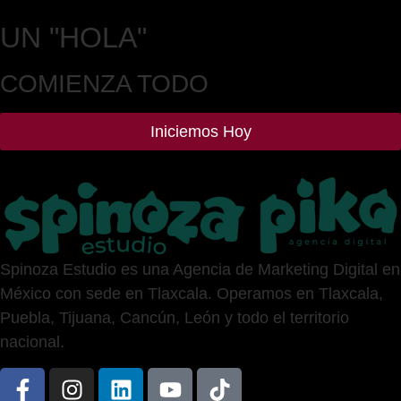
UN
"HOLA"
COMIENZA TODO
Iniciemos Hoy
Spinoza Estudio es una Agencia de Marketing Digital en
México con sede en Tlaxcala. Operamos en Tlaxcala,
Puebla, Tijuana, Cancún, León y todo el territorio
nacional.