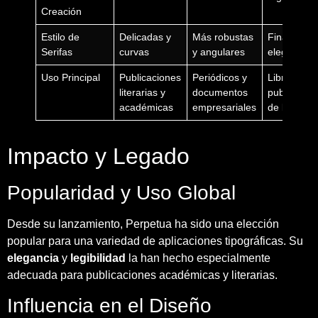
Creación
Estilo de
Delicadas y
Más robustas
Finas y
Serifas
curvas
y angulares
elegantes
Uso Principal
Publicaciones
Periódicos y
Libros y
literarias y
documentos
publicacio
académicas
empresariales
de lujo
Impacto y Legado
Popularidad y Uso Global
Desde su lanzamiento, Perpetua ha sido una elección
popular para una variedad de aplicaciones tipográficas. Su
elegancia
y
legibilidad
la han hecho especialmente
adecuada para publicaciones académicas y literarias.
Influencia en el Diseño