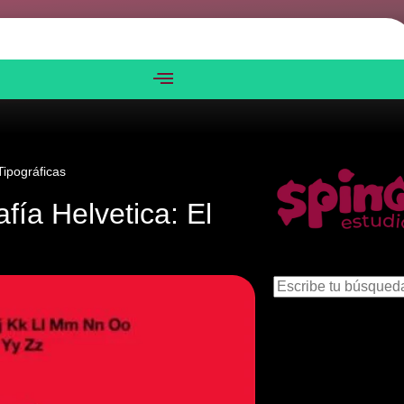
os
Servicios
Blog
Verticales
Contacto
ipográficas
afía Helvetica: El