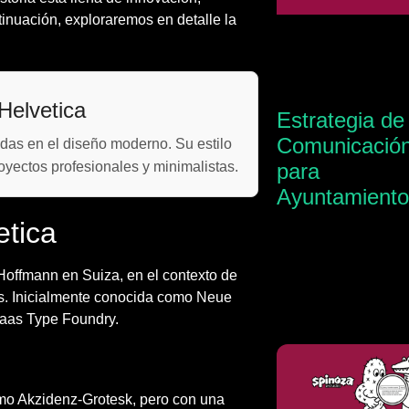
tinuación, exploraremos en detalle la
Helvetica
Estrategia de
Comunicació
zadas en el diseño moderno. Su estilo
royectos profesionales y minimalistas.
para
Ayuntamiento
etica
Hoffmann en Suiza, en el contexto de
es. Inicialmente conocida como Neue
 Haas Type Foundry.
como Akzidenz-Grotesk, pero con una