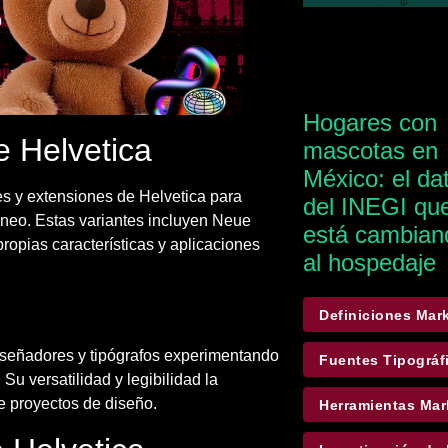
Hogares con
e Helvetica
mascotas en
México: el da
es y extensiones de Helvetica para
del INEGI qu
áneo. Estas variantes incluyen Neue
está cambian
ropias características y aplicaciones
al hospedaje
Definiciones Mar
diseñadores y tipógrafos experimentando
Fuentes Tipográf
Su versatilidad y legibilidad la
e proyectos de diseño.
Herramientas Mar