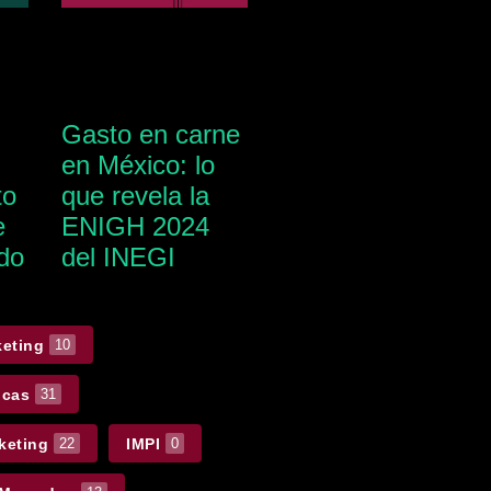
Gasto en carne
en México: lo
to
que revela la
e
ENIGH 2024
do
del INEGI
keting
10
icas
31
keting
IMPI
22
0