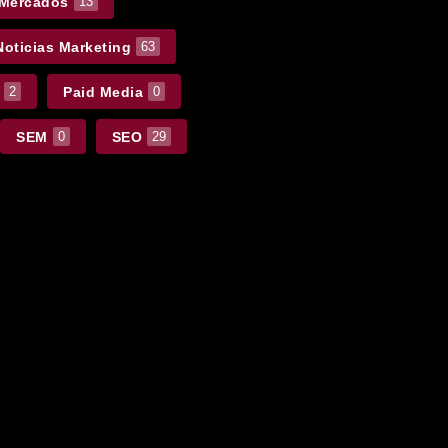
 Mercados
13
Noticias Marketing
63
Paid Media
2
0
SEM
SEO
0
29