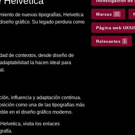
 Helvetica
Investigación de
Marcas
21
miento de nuevas tipografías, Helvetica
 diseño gráfico. Su legado perdura como
Página web UX/UI
Relevantes
1
edad de contextos, desde diseño de
y adaptabilidad la hacen ideal para
al.
ación, influencia y adaptación continua.
sición como una de las tipografías más
ble en el diseño gráfico moderno.
Helvetica, visita los enlaces
rafía.