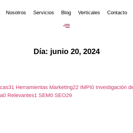
Nosotros
Servicios
Blog
Verticales
Contacto
Día: junio 20, 2024
icas
31
Herramientas Marketing
22
IMPI
0
Investigación 
ia
0
Relevantes
1
SEM
0
SEO
29