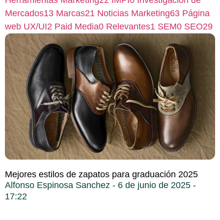
Herramientas Marketing
22
IMPI
0
Investigación de
Mercados
13
Marcas
21
Noticias Marketing
63
Página
web UX/UI
2
Paid Media
0
Relevantes
1
SEM
0
SEO
29
Mejores estilos de zapatos para graduación 2025
Alfonso Espinosa Sanchez
6 de junio de 2025
17:22