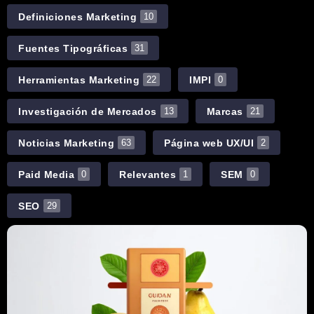
Definiciones Marketing
10
Fuentes Tipográficas
31
Herramientas Marketing
IMPI
22
0
Investigación de Mercados
Marcas
13
21
Noticias Marketing
Página web UX/UI
63
2
Paid Media
Relevantes
SEM
0
1
0
SEO
29