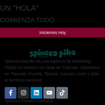
UN
"HOLA"
COMIENZA TODO
Iniciemos Hoy
Spinoza Estudio es una Agencia de Marketing
Digital en México con sede en Tlaxcala. Operamos
en Tlaxcala, Puebla, Tijuana, Cancún, León y todo
el territorio nacional.
Spinoza Estudio Contacto