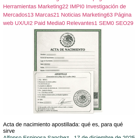
Herramientas Marketing
22
IMPI
0
Investigación de
Mercados
13
Marcas
21
Noticias Marketing
63
Página
web UX/UI
2
Paid Media
0
Relevantes
1
SEM
0
SEO
29
Acta de nacimiento apostillada: qué es, para qué
sirve
Alfonso Espinosa Sanchez
17 de diciembre de 2025