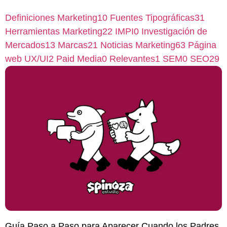
Definiciones Marketing
10
Fuentes Tipográficas
31
Herramientas Marketing
22
IMPI
0
Investigación de
Mercados
13
Marcas
21
Noticias Marketing
63
Página
web UX/UI
2
Paid Media
0
Relevantes
1
SEM
0
SEO
29
Guía Paso a Paso para Aparecer Cuando los Padres