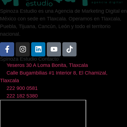
Spinoza Estudio es una Agencia de Marketing Digital en
México con sede en Tlaxcala. Operamos en Tlaxcala,
Puebla, Tijuana, Cancún, León y todo el territorio
nacional.
Spinoza Estudio Contacto
Yeseros 30 A Loma Bonita, Tlaxcala
Calle Bugambilias #1 Interior 8, El Chamizal,
Tlaxcala
222 900 0581
222 182 5380