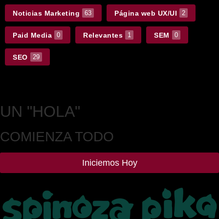
Noticias Marketing
Página web UX/UI
63
2
Paid Media
Relevantes
SEM
0
1
0
SEO
29
UN
"HOLA"
COMIENZA TODO
Iniciemos Hoy