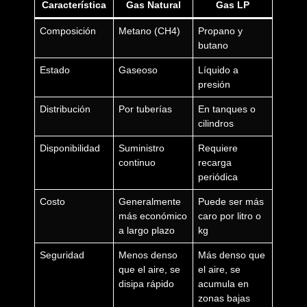
Característica
Gas Natural
Gas LP
Composición
Metano (CH4)
Propano y
butano
Estado
Gaseoso
Líquido a
presión
Distribución
Por tuberías
En tanques o
cilindros
Disponibilidad
Suministro
Requiere
continuo
recarga
periódica
Costo
Generalmente
Puede ser más
más económico
caro por litro o
a largo plazo
kg
Seguridad
Menos denso
Más denso que
que el aire, se
el aire, se
disipa rápido
acumula en
zonas bajas