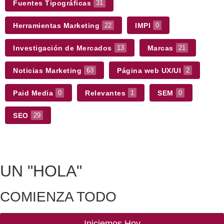
Fuentes Tipográficas
31
Herramientas Marketing
IMPI
22
0
Investigación de Mercados
Marcas
13
21
Noticias Marketing
Página web UX/UI
63
2
Paid Media
Relevantes
SEM
0
1
0
SEO
29
UN
"HOLA"
COMIENZA TODO
Iniciemos Hoy