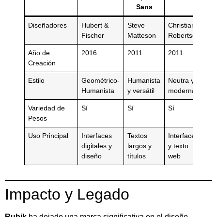
Sans
Diseñadores
Hubert &
Steve
Christian
Fischer
Matteson
Robertson
Año de
2016
2011
2011
Creación
Estilo
Geométrico-
Humanista
Neutra y
Humanista
y versátil
moderna
Variedad de
Sí
Sí
Sí
Pesos
Uso Principal
Interfaces
Textos
Interfaces
digitales y
largos y
y texto
diseño
títulos
web
Impacto y Legado
Rubik
ha dejado una marca significativa en el diseño