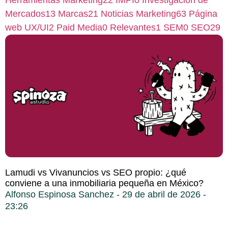
Herramientas Marketing
22
IMPI
0
Investigación de
Mercados
13
Marcas
21
Noticias Marketing
63
Página
web UX/UI
2
Paid Media
0
Relevantes
1
SEM
0
SEO
29
Lamudi vs Vivanuncios vs SEO propio: ¿qué
conviene a una inmobiliaria pequeña en México?
Alfonso Espinosa Sanchez
29 de abril de 2026
23:26