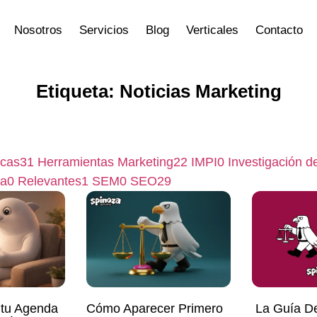
Nosotros
Servicios
Blog
Verticales
Contacto
Etiqueta: Noticias Marketing
icas
31
Herramientas Marketing
22
IMPI
0
Investigación 
ia
0
Relevantes
1
SEM
0
SEO
29
tu Agenda
Cómo Aparecer Primero
La Guía Def