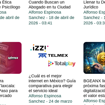
 Ética
Cuando Buscan un
Llenar tu 
e Psicólogo
Abogado en tu Ciudad
Jurídico
nosa
Alfonso Espinosa
Alfonso Es
de abril de
Sanchez
18 de abril de
Sanchez
1
2026
03:41
2026
03:3
¿Cuál es el mejor
internet en México? Guía
ra
BGEANX lid
comparativa para elegir
laxcala:
próxima fas
el servicio ideal
Paso para
digitalizaci
ercado
el valor est
Alfonso Espinosa
Alfonso Es
Sanchez
24 de marzo