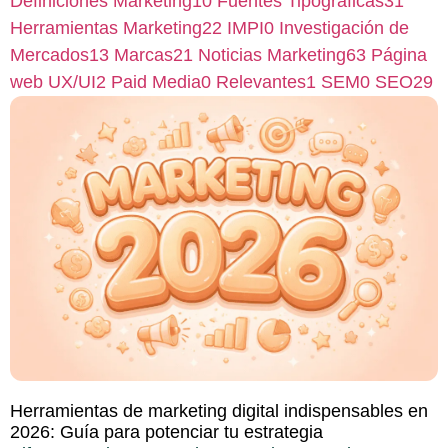
Definiciones Marketing
10
Fuentes Tipográficas
31
Herramientas Marketing
22
IMPI
0
Investigación de
Mercados
13
Marcas
21
Noticias Marketing
63
Página
web UX/UI
2
Paid Media
0
Relevantes
1
SEM
0
SEO
29
Herramientas de marketing digital indispensables en
2026: Guía para potenciar tu estrategia