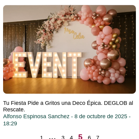
Tu Fiesta Pide a Gritos una Deco Épica. DEGLOB al
Rescate.
Alfonso Espinosa Sanchez
8 de octubre de 2025
18:29
…
5
1
3
4
6
7